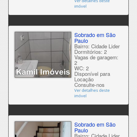
Ver detalhes deste
imóvel
Sobrado em São
Paulo
Bairro: Cidade Lider
Dormitórios: 2
Vagas de garagem:
2
WC: 2
Disponível para
Locação
Consulte-nos
Ver detalhes deste
imóvel
Sobrado em São
Paulo
Bairro: Cidade Lider