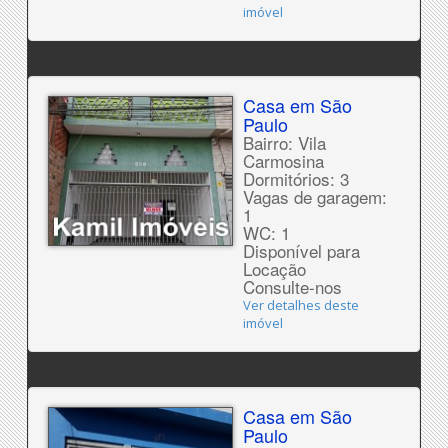
imóvel
Casa em São
Paulo
Bairro: Vila
Carmosina
Dormitórios: 3
Vagas de garagem:
1
WC: 1
Disponível para
Locação
Consulte-nos
Ver detalhes deste
imóvel
Casa em São
Paulo