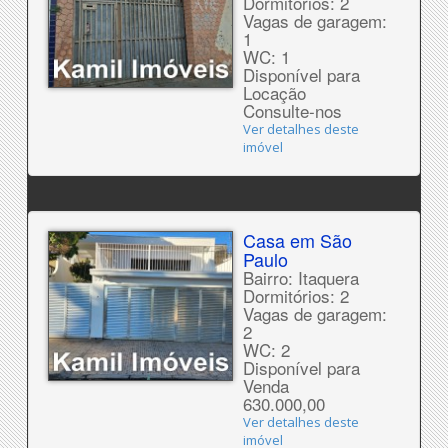
Dormitórios: 2
Vagas de garagem:
1
WC: 1
Disponível para
Locação
Consulte-nos
Ver detalhes deste
imóvel
Casa em São
Paulo
Bairro: Itaquera
Dormitórios: 2
Vagas de garagem:
2
WC: 2
Disponível para
Venda
630.000,00
Ver detalhes deste
imóvel