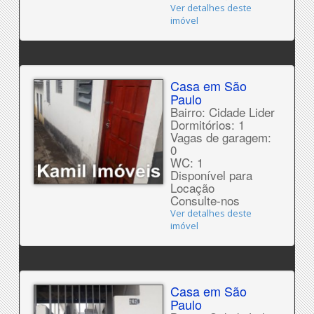
Ver detalhes deste
imóvel
Casa em São
Paulo
Bairro: Cidade Lider
Dormitórios: 1
Vagas de garagem:
0
WC: 1
Disponível para
Locação
Consulte-nos
Ver detalhes deste
imóvel
Casa em São
Paulo