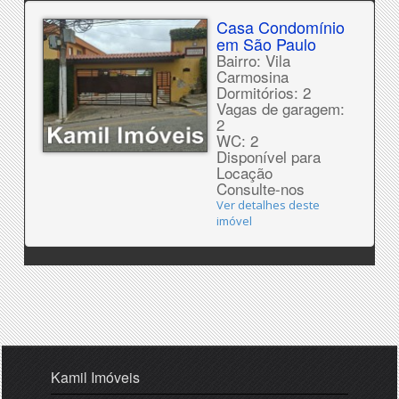
Casa Condomínio
em São Paulo
Bairro: Vila
Carmosina
Dormitórios: 2
Vagas de garagem:
2
WC: 2
Disponível para
Locação
Consulte-nos
Ver detalhes deste
imóvel
Kamil Imóveis