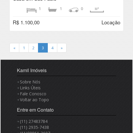
1
1
0
M²
R$ 1.100,00
Locação
«
1
2
3
4
»
Kamil Imóveis
Sobre Nós
Links Úteis
Fale Conosco
Voltar ao Topo
Entre em Contato
(11) 27483784
(11) 2935-7438