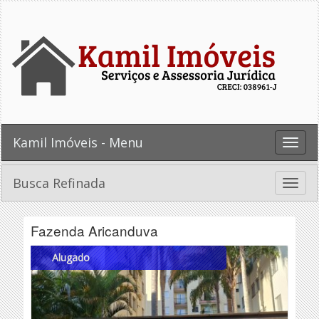
Kamil Imóveis - Menu
Toggle
naviga
Busca Refinada
Toggle
naviga
Fazenda Aricanduva
Alugado